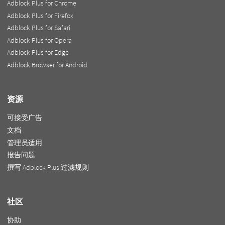
Adblock Plus for Chrome
Adblock Plus for Firefox
Adblock Plus for Safari
Adblock Plus for Opera
Adblock Plus for Edge
Adblock Browser for Android
资源
可接受广告
文档
管理员适用
报告问题
撰写 Adblock Plus 过滤规则
社区
协助