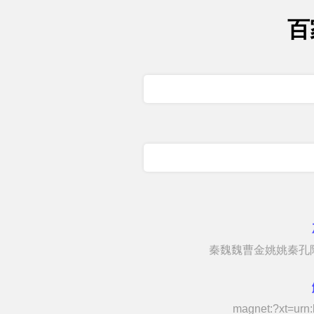
百
秦魏魏曹金姚姚秦孔
magnet:?xt=urn:b