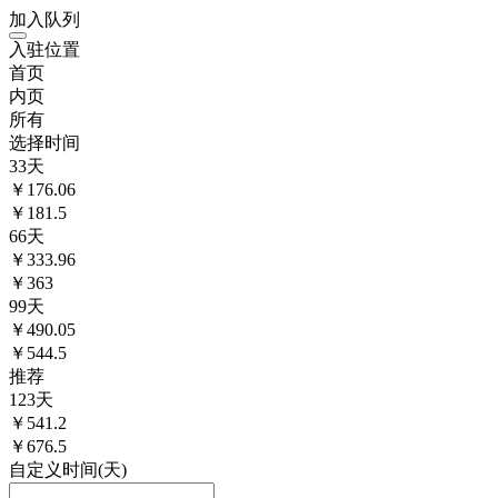
加入队列
入驻位置
首页
内页
所有
选择时间
33
天
￥
176.06
￥181.5
66
天
￥
333.96
￥363
99
天
￥
490.05
￥544.5
推荐
123
天
￥
541.2
￥676.5
自定义时间(天)