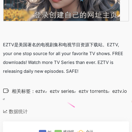
EZTV是美国著名的电视剧集和电视节目资源下载站。EZTV,
your one stop source for all your favorite TV shows. FREE
downloads! Watch more TV Series than ever. EZTV is
releasing daily new episodes. SAFE!
相关标签：
eztv
eztv series
eztv torrents
eztv.io
数据统计