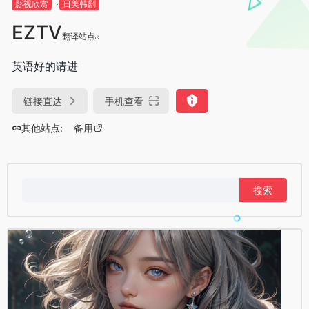
影视欣赏
日美韩剧
EZTV
翻译站点
英语好的请进
链接直达
手机查看
其他站点:
备用
搜
索：