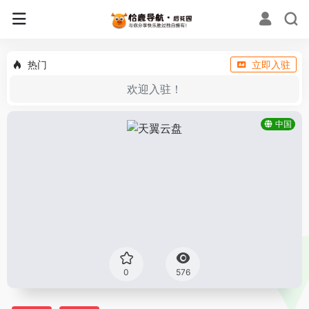
热门
立即入驻
欢迎入驻！
中国
0
576