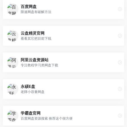
百度网盘
限速网盘有破解方法
云盘精灵官网
看看其它把目前下线
阿里云盘资源站
专注教程学习类网盘下载
永硕E盘
老牌小容量网盘
学霸盘官网
百度网盘资源搜索 推荐这个很方便