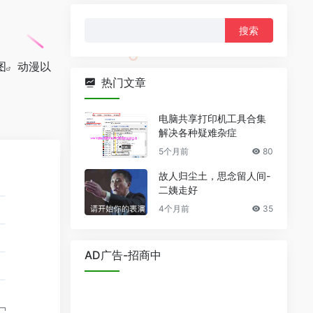
搜
索：
图
动漫以
热门文章
电脑共享打印机工具合集
解决各种疑难杂症
5个月前
80
故人归尘土，思念留人间-
二姨走好
4个月前
35
AD广告-招商中