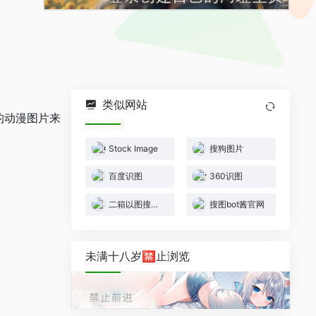
类似网站
欢的动漫图片来
Stock Image
搜狗图片
百度识图
360识图
二箱以图搜图官网
搜图bot酱官网
未满十八岁🈲止浏览