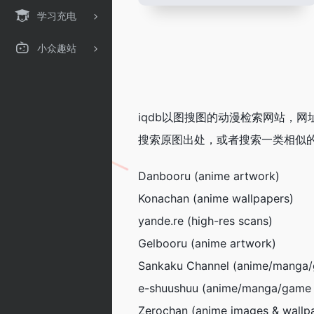
学习充电
小众趣站
iqdb以图搜图的动漫检索网站，网址
搜索原图出处，或者搜索一类相似的
Danbooru (anime artwork)
Konachan (anime wallpapers)
yande.re (high-res scans)
Gelbooru (anime artwork)
Sankaku Channel (anime/manga
e-shuushuu (anime/manga/game
Zerochan (anime images & wallp