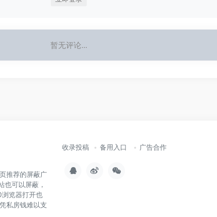
暂无评论...
收录投稿
备用入口
广告合作
页推荐的屏蔽广
站也可以屏蔽，
0浏览器打开也
凭私房钱难以支