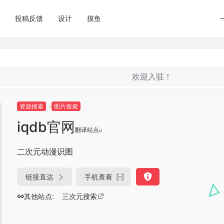
投稿反馈
设计
摸鱼
欢迎入驻！
资源搜索
图片搜索
iqdb官网
翻译站点
二次元动漫识图
链接直达
手机查看
其他站点:
三次元搜索