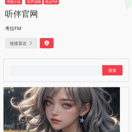
书籍小说
有声读物
电台FM
听伴官网
考拉FM
链接直达
搜
索：