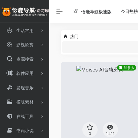
今日热榜
恰鹿导航极速版
生活常用
热门
影视欣赏
资源搜索
加拿大
软件应用
发现音乐
模版素材
在线工具
书籍小说
0
1,411