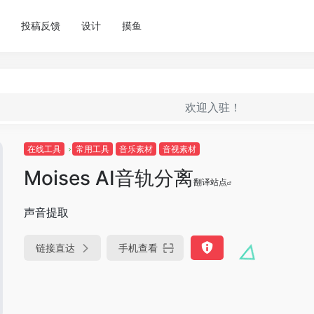
投稿反馈
设计
摸鱼
欢迎入驻！
在线工具
常用工具
音乐素材
音视素材
Moises AI音轨分离
翻译站点
声音提取
链接直达
手机查看