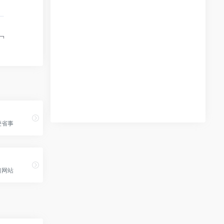
便省事
习网站