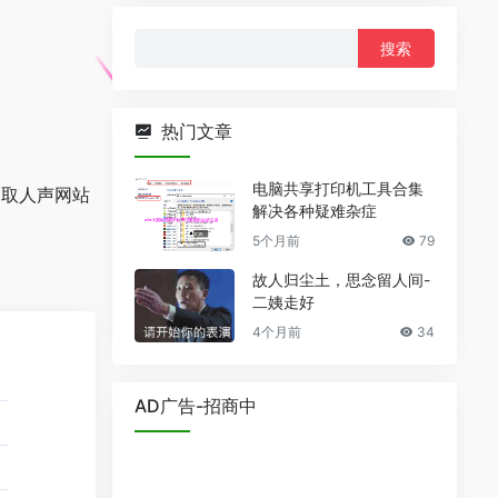
搜
索：
热门文章
电脑共享打印机工具合集
提取人声网站
解决各种疑难杂症
5个月前
79
故人归尘土，思念留人间-
二姨走好
4个月前
34
AD广告-招商中