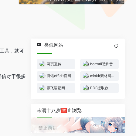
类似网站
线工具，就可
网页互传
horrorli恐怖音
相信对于很多
腾讯effidit官网
mixkit素材网官网
讯飞语记网页版
PDF提取数据表格
未满十八岁🈲止浏览