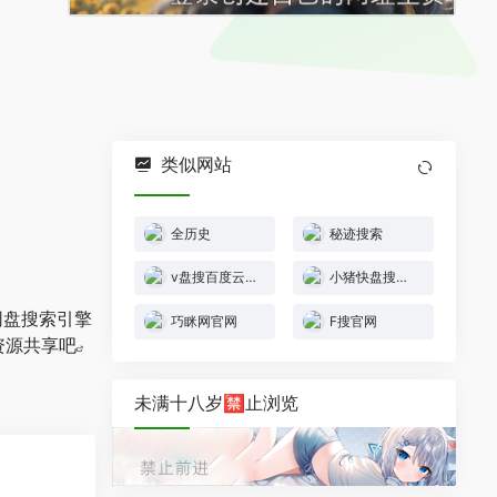
类似网站
全历史
秘迹搜索
v盘搜百度云搜索
小猪快盘搜网盘
网盘搜索引擎
巧眯网官网
F搜官网
资源共享吧
未满十八岁🈲止浏览