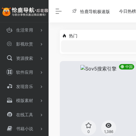
今日热榜
恰鹿导航极速版
生活常用
热门
影视欣赏
资源搜索
中国
软件应用
发现音乐
模版素材
在线工具
书籍小说
0
1,386