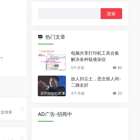
搜
索：
热门文章
电脑共享打印机工具合集
解决各种疑难杂症
5个月前
80
故人归尘土，思念留人间-
二姨走好
4个月前
35
度盘搜索
AD广告-招商中