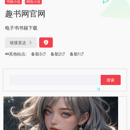
书籍小说
网络小说
趣书网官网
电子书书籍下载
链接直达
其他站点:
备胎3
备胎2
备胎1
搜
索：