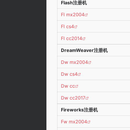
Flash注册机
Fl mx2004
Fl cs4
Fl cc2014
DreamWeaver注册机
Dw mx2004
Dw cs4
Dw cc
Dw cc2017
Fireworks注册机
Fw mx2004