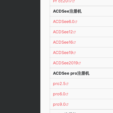
Pr cc2017
ACDSee注册机
ACDSee6.0
ACDSee12
ACDSee16
ACDSee19
ACDSee2019
ACDSee pro注册机
pro2.5
pro6.0
pro9.0