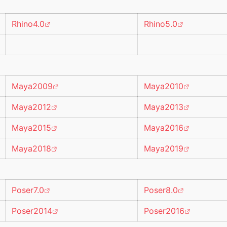
Rhino4.0
Rhino5.0
Maya2009
Maya2010
Maya2012
Maya2013
Maya2015
Maya2016
Maya2018
Maya2019
Poser7.0
Poser8.0
Poser2014
Poser2016