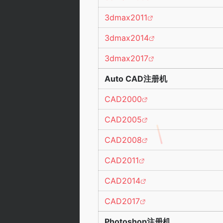
3dmax2011
3dmax2014
3dmax2017
Auto CAD注册机
CAD2000
CAD2005
CAD2008
CAD2011
CAD2014
CAD2017
Photoshop注册机