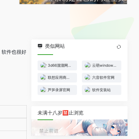
类似网站
，软件也很好
3d66溜溜网官网
云萌windows10激活工具
联想应用商店官网
六音软件官网
芦笋录屏官网
软件安装站
未满十八岁🈲止浏览