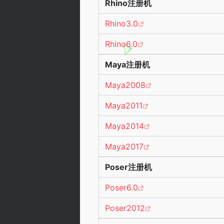
Rhino注册机
Rhino3.0
Rhino6.0
Maya注册机
Maya2008
Maya2011
Maya2014
Maya2017
Poser注册机
Poser6.0
Poser2012