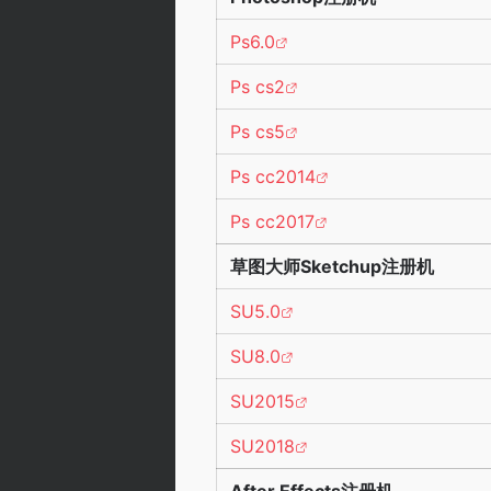
Ps6.0
Ps cs2
Ps cs5
Ps cc2014
Ps cc2017
草图大师Sketchup注册机
SU5.0
SU8.0
SU2015
SU2018
After Effects注册机