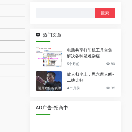
搜
索：
热门文章
电脑共享打印机工具合集
解决各种疑难杂症
5个月前
80
故人归尘土，思念留人间-
二姨走好
4个月前
35
AD广告-招商中