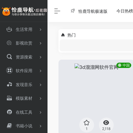
今日热榜
恰鹿导航极速版
生活常用
热门
影视欣赏
资源搜索
中国
软件应用
发现音乐
模版素材
在线工具
书籍小说
1
2,118