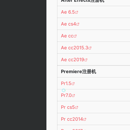
Ae 6.5
Ae cs4
Ae cc
Ae cc2015.3
Ae cc2019
Premiere注册机
Pr1.5
Pr7.0
Pr cs5
Pr cc2014