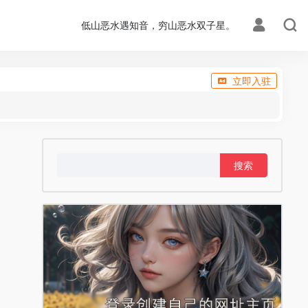
低山恶水遇知音，穷山恶水双子星。
立即入驻
搜
索：