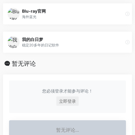
Blu-ray官网
海外蓝光
我的白日梦
稳定20多年的日记软件
暂无评论
您必须登录才能参与评论！
立即登录
暂无评论...