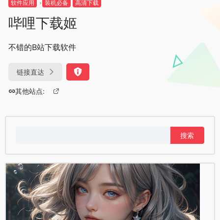
软件应用
装机必备
高清下载
哔哩下载姬
不错的B站下载软件
链接直达
其他站点:
搜
索：