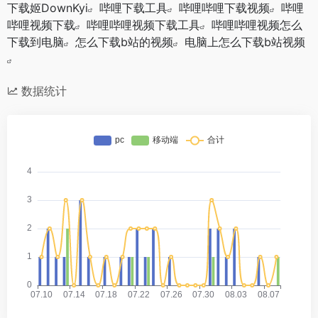
下载姬DownKyi
哔哩下载工具
哔哩哔哩下载视频
哔哩
哔哩视频下载
哔哩哔哩视频下载工具
哔哩哔哩视频怎么
下载到电脑
怎么下载b站的视频
电脑上怎么下载b站视频
数据统计