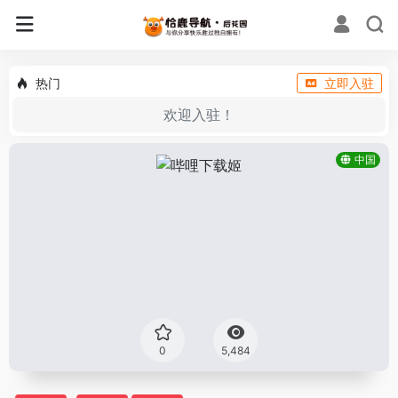
热门
立即入驻
欢迎入驻！
中国
0
5,484