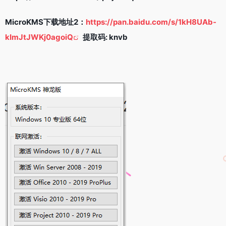
MicroKMS下载地址2：
https://pan.baidu.com/s/1kH8UAb-
kImJtJWKj0agoiQ
提取码: knvb