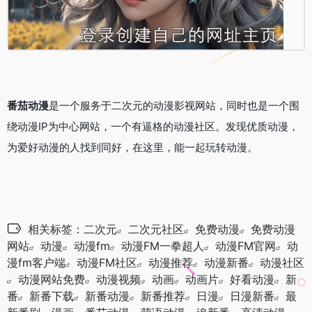
番茄动漫
是一个服务于二次元的动漫影视网站，同时也是一个围
绕动漫IP为中心网站，一个有逼格的动漫社区。发现优质动漫，
为爱好动漫的人找到同好，在这里，能一起玩转动漫。
相关标签：
二次元
二次元社区
免费动漫
免费动漫
网站
动漫
动漫fm
动漫FM一拳超人
动漫FM官网
动
漫fm客户端
动漫FM社区
动漫推荐
动漫新番
动漫社区
动漫网站免费
动漫视频
动画
动画片
好看动漫
新
番
新番下载
新番动漫
新番推荐
日漫
日漫新番
最