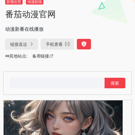
影视欣赏
动漫剧场
番茄动漫官网
动漫新番在线播放
链接直达
手机查看
其他站点:
备用链接
搜
索：