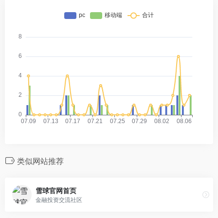
类似网站推荐
雪球官网首页
金融投资交流社区