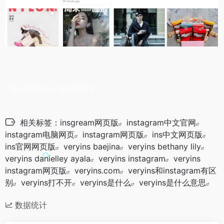
https://www.veryins.com/
相关标签：
insgream网页版
instagram中文官网
instagram电脑网页
instagram网页版
ins中文网页版
ins官网网页版
veryins baejina
veryins bethany lily
veryins danielley ayala
veryins instagram
veryins
instagram网页版
veryins.com
veryins和instagram有区
别
veryins打不开
veryins是什么
veryins是什么意思
数据统计