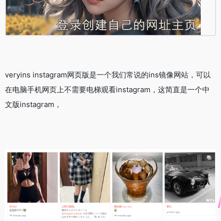
veryins instagram网页版是一个我们常说的ins镜像网站，可以
在电脑手机网页上不需要电梯观看instagram，这简直是一个中
文版instagram，