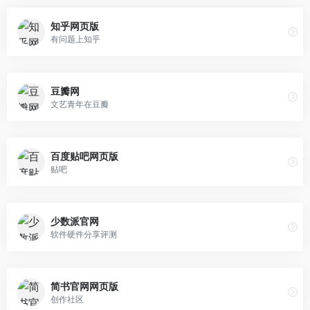
知乎网页版
有问题上知乎
豆瓣网
文艺青年在豆瓣
百度贴吧网页版
贴吧
少数派官网
软件硬件分享评测
简书官网网页版
创作社区