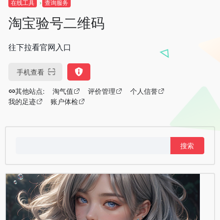
在线工具
查询服务
淘宝验号二维码
往下拉看官网入口
手机查看
其他站点:
淘气值
评价管理
个人信誉
我的足迹
账户体检
搜
索：