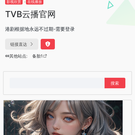
影视欣赏
在线播放
TVB云播官网
港剧根据地永远不过期-需要登录
链接直达
其他站点:
备胎1
搜
索：