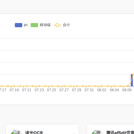
读光OCR
腾讯effidit官