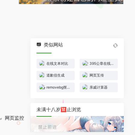
类似网站
在线文本对比
395公章在线制作
道歉信生成
网页互传
removebg抠图官网
亲戚计算器
未满十八岁🈲止浏览
网页监控