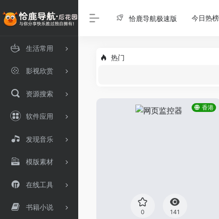
今日热榜
恰鹿导航极速版
生活常用
热门
影视欣赏
资源搜索
香港
软件应用
发现音乐
模版素材
在线工具
书籍小说
0
141