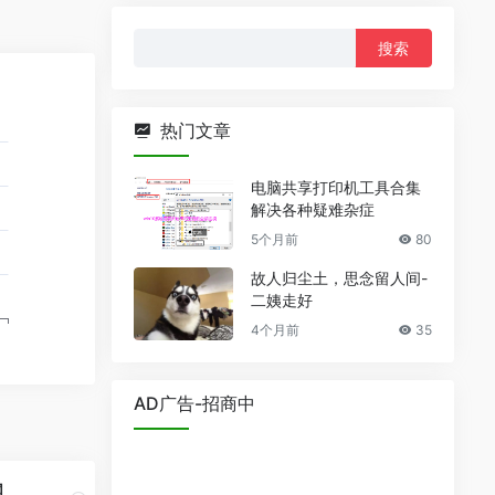
搜
索：
热门文章
电脑共享打印机工具合集
解决各种疑难杂症
5个月前
80
故人归尘土，思念留人间-
二姨走好
4个月前
35
AD广告-招商中
网