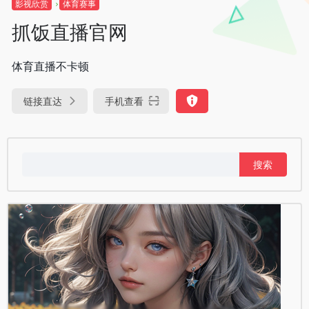
影视欣赏
体育赛事
抓饭直播官网
体育直播不卡顿
链接直达
手机查看
搜
索：