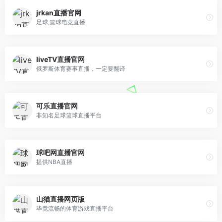
jrkan直播官网
足球,篮球电竞直播
liveTV直播官网
俄罗斯体育赛事直播，一定要翻译
可乐直播官网
非知名足球篮球直播平台
球吧网直播官网
提供NBA直播
山猫直播网页版
毕竟流畅的体育游戏直播平台