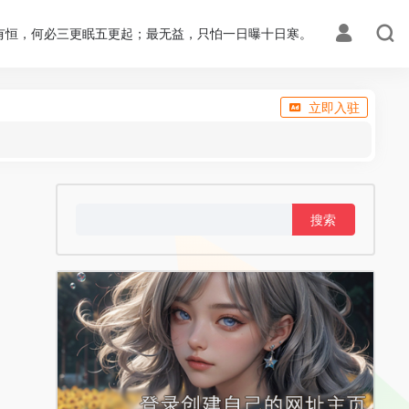
有恒，何必三更眠五更起；最无益，只怕一日曝十日寒。
立即入驻
搜
索：