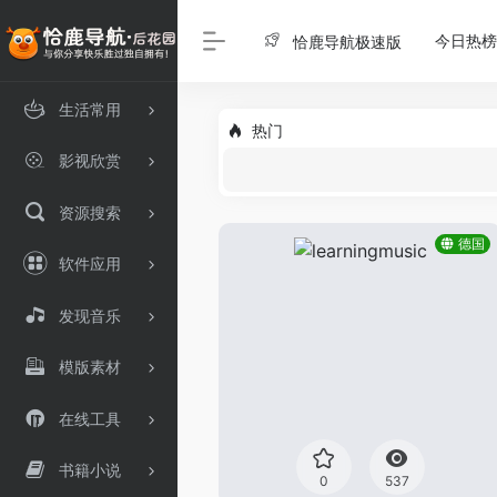
今日热榜
恰鹿导航极速版
生活常用
热门
影视欣赏
资源搜索
德国
软件应用
发现音乐
模版素材
在线工具
书籍小说
0
537