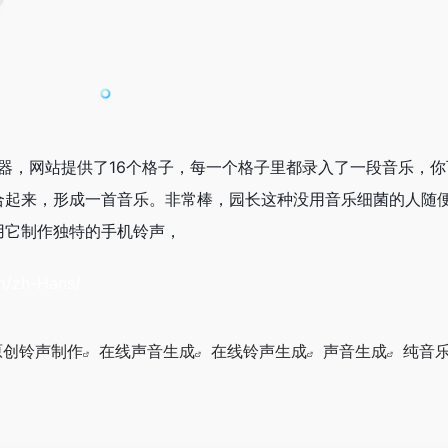
音乐合成器，网站提供了16个格子，每一个格子里都录入了一段音乐，
合起来，形成一首音乐。非常棒，园长这种没用音乐细菌的人随
用它制作独特的手机铃声，
om/zh-Hans/
原创铃声制作
在线声音生成
在线铃声生成
声音生成
纯音