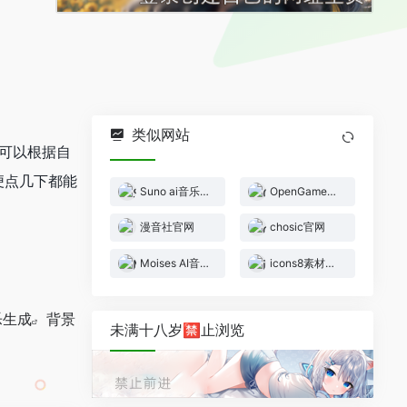
类似网站
你可以根据自
便点几下都能
Suno ai音乐生成
OpenGameArt.org官网
漫音社官网
chosic官网
Moises AI音轨分离
icons8素材官网
乐生成
背景
未满十八岁🈲止浏览