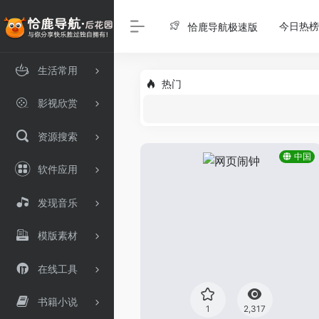
今日热榜
恰鹿导航极速版
生活常用
热门
影视欣赏
资源搜索
中国
软件应用
发现音乐
模版素材
在线工具
书籍小说
1
2,317