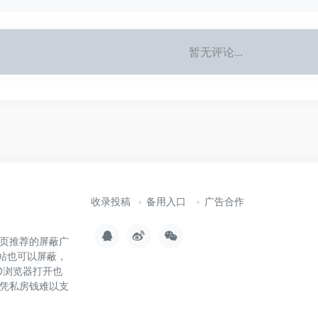
暂无评论...
收录投稿
备用入口
广告合作
页推荐的屏蔽广
站也可以屏蔽，
0浏览器打开也
凭私房钱难以支