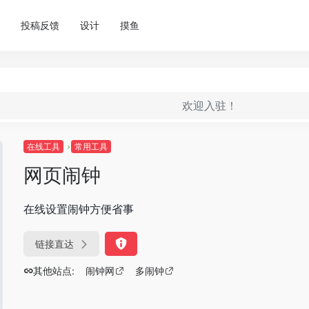
投稿反馈
设计
摸鱼
欢迎入驻！
在线工具
常用工具
网页闹钟
在线设置闹钟方便省事
链接直达
其他站点:
闹钟网
多闹钟