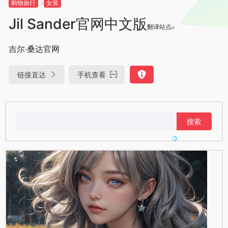
购物旅行
女装
Jil Sander官网中文版
翻译站点
吉尔·桑达官网
链接直达
手机查看
搜
索：