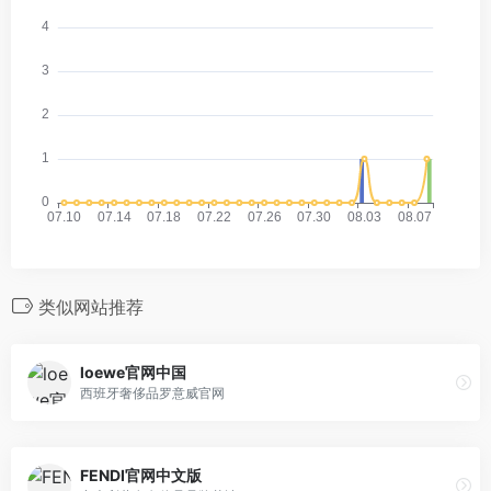
类似网站推荐
loewe官网中国
西班牙奢侈品罗意威官网
FENDI官网中文版