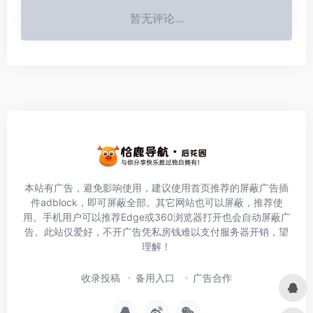
暂无评论...
本站有广告，避免影响使用，建议使用首页推荐的屏蔽广告插
件
adblock
，即可屏蔽全部。其它网站也可以屏蔽，推荐使
用。手机用户可以推荐Edge或360浏览器打开也会自动屏蔽广
告。此站仅爱好，不开广告凭私房钱难以支付服务器开销，望
理解！
收录投稿
备用入口
广告合作