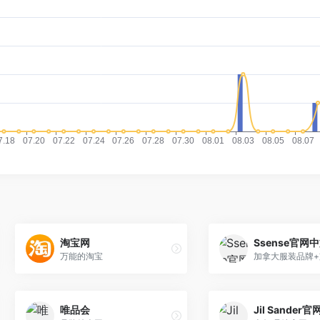
淘宝网
Ssense官网
万能的淘宝
加拿大服装品牌
唯品会
Jil Sander