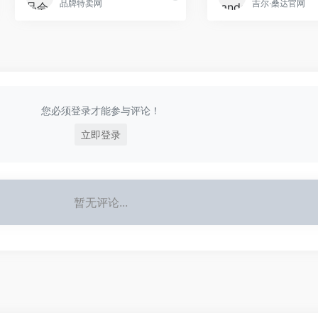
品牌特卖网
吉尔·桑达官网
您必须登录才能参与评论！
立即登录
暂无评论...