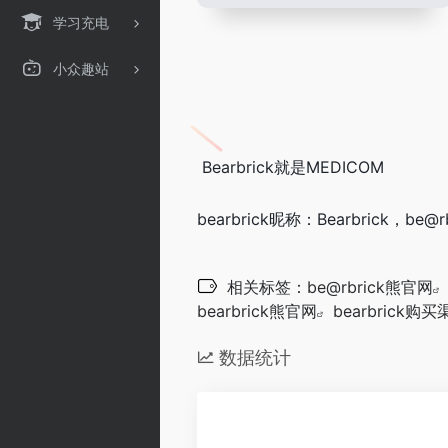
学习充电
小众趣站
Bearbrick就是MEDICOM
bearbrick昵称：Bearbrick
相关标签：
be@rbrick熊官网
bearbrick熊官网
bearbrick购
数据统计