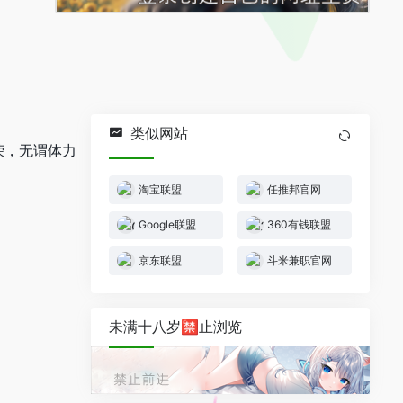
类似网站
荣，无谓体力
淘宝联盟
任推邦官网
Google联盟
360有钱联盟
京东联盟
斗米兼职官网
未满十八岁🈲止浏览