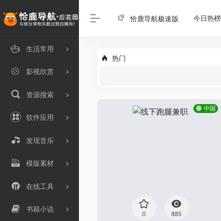
今日热榜
恰鹿导航极速版
生活常用
热门
影视欣赏
资源搜索
中国
软件应用
发现音乐
模版素材
在线工具
书籍小说
0
885