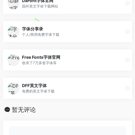
DaFont字体官网
国外英文字体下载网站
字体分享录
个人/商用免费字体下载
Free Fonts字体官网
收录了7万多套字体库
DFF英文字体
免费的英文字体下载
暂无评论