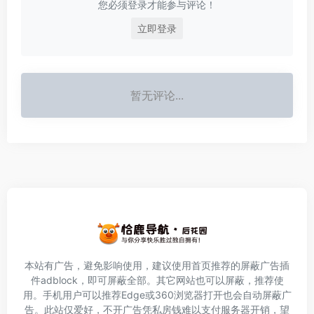
您必须登录才能参与评论！
立即登录
暂无评论...
本站有广告，避免影响使用，建议使用首页推荐的屏蔽广告插
件
adblock
，即可屏蔽全部。其它网站也可以屏蔽，推荐使
用。手机用户可以推荐Edge或360浏览器打开也会自动屏蔽广
告。此站仅爱好，不开广告凭私房钱难以支付服务器开销，望