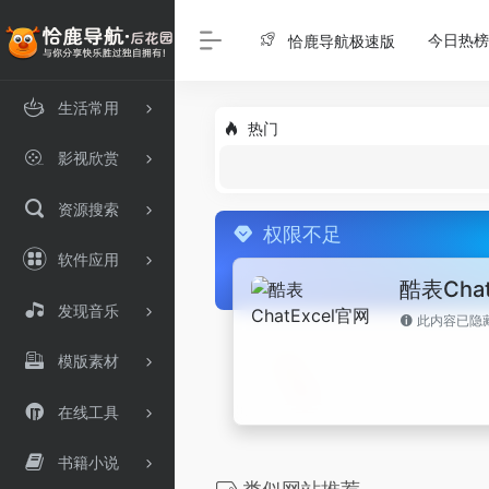
今日热榜
恰鹿导航极速版
生活常用
热门
影视欣赏
资源搜索
权限不足
软件应用
酷表Chat
发现音乐
此内容已隐
模版素材
在线工具
书籍小说