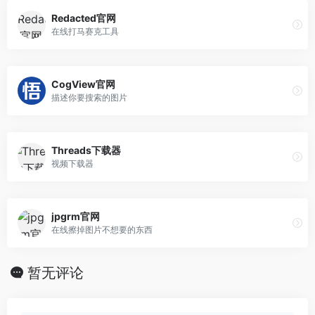
Redacted官网
在线打马赛克工具
CogView官网
描述你要搜索的图片
Threads下载器
视频下载器
jpgrm官网
在线擦掉图片不想要的东西
暂无评论