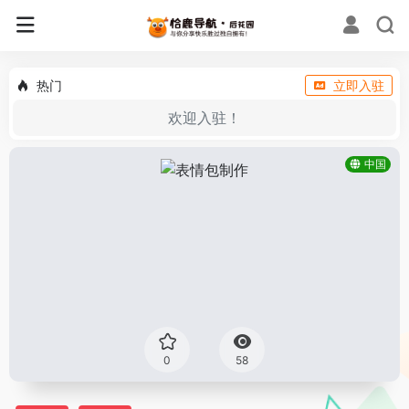
热门
立即入驻
欢迎入驻！
中国
0
58