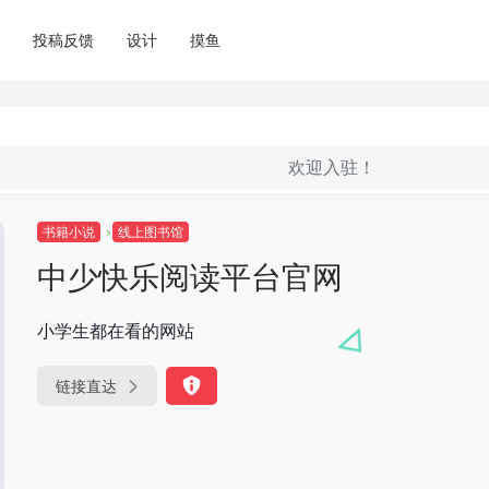
投稿反馈
设计
摸鱼
欢迎入驻！
书籍小说
线上图书馆
中少快乐阅读平台官网
小学生都在看的网站
链接直达