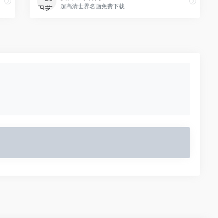
超高清世界名画免费下载