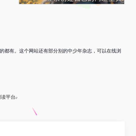
21的都有。这个网站还有部分别的中少年杂志，可以在线浏
阅读平台