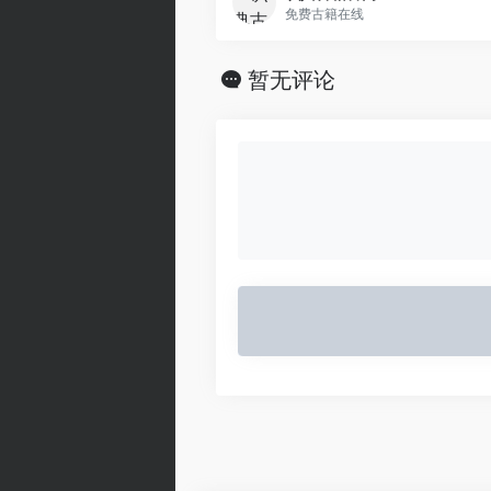
免费古籍在线
暂无评论