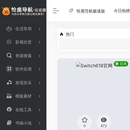
今日热榜
恰鹿导航极速版
生活常用
热门
影视欣赏
资源搜索
日本
软件应用
发现音乐
模版素材
在线工具
书籍小说
0
872