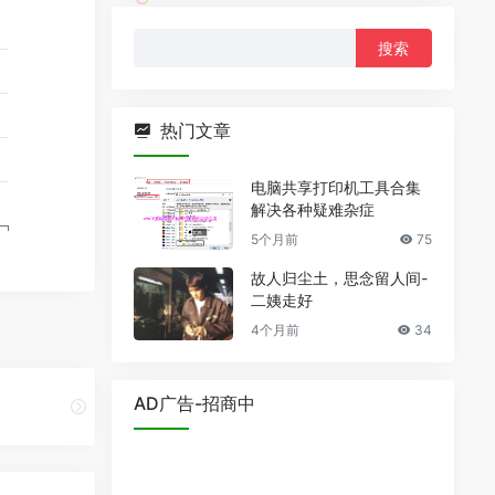
搜
索：
热门文章
电脑共享打印机工具合集
解决各种疑难杂症
5个月前
75
故人归尘土，思念留人间-
二姨走好
4个月前
34
AD广告-招商中