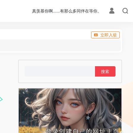
真羡慕你啊……有那么多同伴在等你。
立即入驻
搜
索：