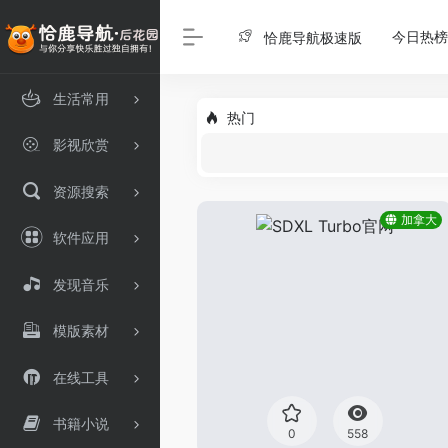
今日热榜
恰鹿导航极速版
生活常用
热门
影视欣赏
资源搜索
加拿大
软件应用
发现音乐
模版素材
在线工具
书籍小说
0
558