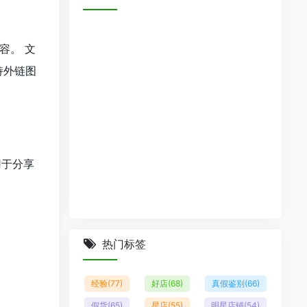
容。 文
持外链图
用于分享
热门标签
经验
(77)
好店
(68)
真假鉴别
(66)
假货
(65)
星店
(55)
明星店铺
(54)