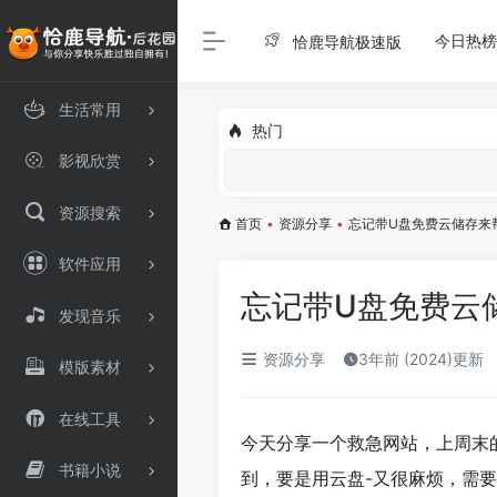
今日热榜
恰鹿导航极速版
生活常用
热门
影视欣赏
资源搜索
首页
•
资源分享
•
忘记带U盘免费云储存来
软件应用
忘记带U盘免费云
发现音乐
资源分享
3年前 (2024)更新
模版素材
在线工具
今天分享一个救急网站，上周末
书籍小说
到，要是用云盘-又很麻烦，需