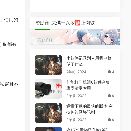
，使用的
赞助商-未满十八岁🈲止浏览
导航都有
小软件记录别人用我电脑
做了什么
2年前 (2024)
4
佳能打印机清0软件合集
件私密且不
废墨清零专用
3年前 (2023)
0
迅雷下载的最快的版本 突
破你的网络限制
3年前 (2023)
0
这15个网站提升你的策