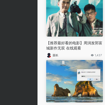
【推荐最好看的电影】周润发郭富
城新作无双 在线观看
园长
1,437