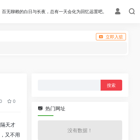
百无聊赖的白日与长夜，总有一天会化为回忆远置吧。
立即入驻
搜
索：
0
0
热门网址
要隔天才
没有数据！
载，又不用