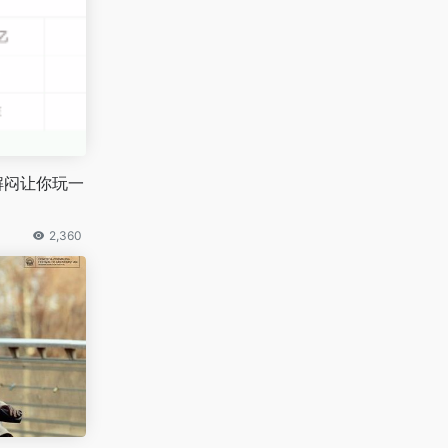
解闷让你玩一
2,360