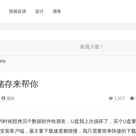
投稿反馈
设计
摸鱼
欢迎入驻！
帮你
储存来帮你
园长
1,357
的时候想拷贝个数据软件给朋友，U盘我上次搞坏了，买个U盘
要安装客户端，最主要下载速度都很慢，我只需要简单快捷的下