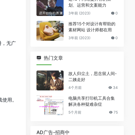
划、运营和文案能力
3年前 (2023)
0
推荐15个对设计有帮助的
素材网站 设计师都在用
3年前 (2023)
0
册，无广
热门文章
故人归尘土，思念留人间-
二姨走好
4个月前
34
电脑共享打印机工具合集
载使用。
解决各种疑难杂症
5个月前
75
AD广告-招商中