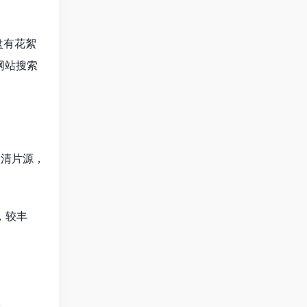
原盘有花絮
网站搜索
的高清片源，
）
源，较丰