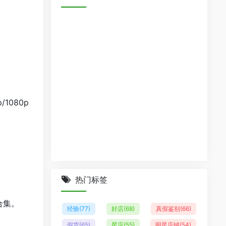
1080p
热门标签
合集。
经验
(77)
好店
(68)
真假鉴别
(66)
假货
(65)
星店
(55)
明星店铺
(54)