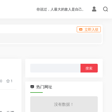
你说过，人最大的敌人是自己。
立即入驻
搜
索：
0
1
热门网址
没有数据！