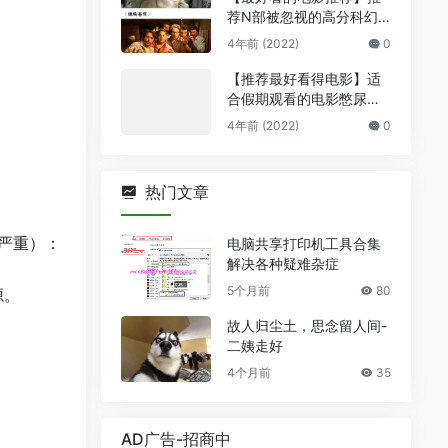
荐N部被忽视的高分科幻
电影
4年前 (2022)
0
【推荐最好看得电影】适
合假期观看的电影憋尿也
要看完
4年前 (2022)
0
热门文章
严重）：
电脑共享打印机工具合集
解决各种疑难杂症
5个月前
80
源。
故人归尘土，思念留人间-
二姨走好
4个月前
35
AD广告-招商中