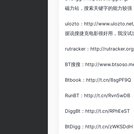
磁力站，搜索关键字的能力较强
ulozto：http://www.ulozto.net
据说搜捷克电影很好用，我没试
rutracker：http://rutracker
BT搜搜：http://www.btsoso.m
Btbook：http://t.cn/8sgPF9Q
RunBT：http://t.cn/Rvn5wDB
DiggBt：http://t.cn/RPhEeST
BtDigg：http://t.cn/zWKSDdH