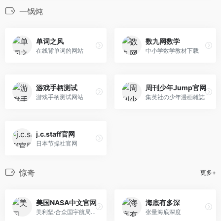
一锅炖
单词之风
数九网数学
在线背单词的网站
中小学数学教材下载
游戏手柄测试
周刊少年Jump官网
游戏手柄测试网站
集英社の少年漫画雑誌
j.c.staff官网
日本节操社官网
惊奇
更多+
美国NASA中文官网
海底有多深
美利坚·合众国宇航局官网
张量海底深度