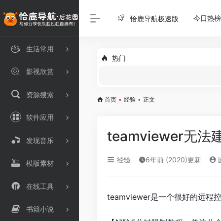
今日热榜
恰鹿导航极速版
生活常用
热门
影视欣赏
资源搜索
首页
•
经验
•
正文
软件应用
teamviewe
发现音乐
经验
6年前 (2020)更新
模版素材
在线工具
teamviewer是一个很好
书籍小说