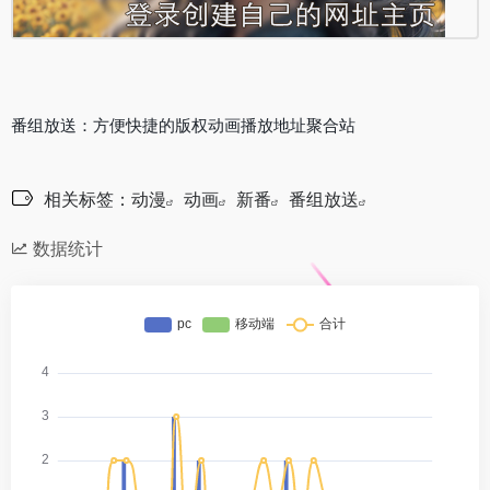
番组放送：方便快捷的版权动画播放地址聚合站
相关标签：
动漫
动画
新番
番组放送
数据统计