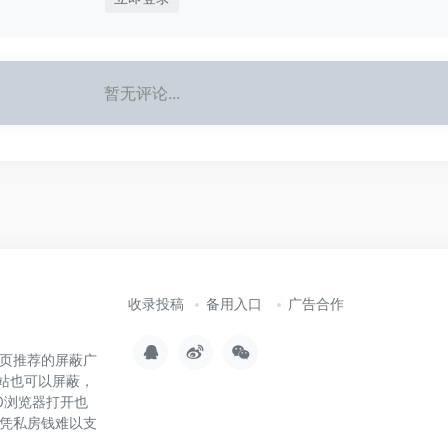
暂无评论...
收录投稿
备用入口
广告合作
页推荐的屏蔽广
站也可以屏蔽，
0浏览器打开也
凭私房钱难以支