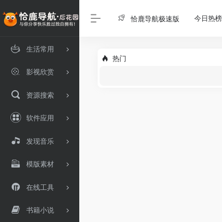
今日热榜
恰鹿导航极速版
生活常用
热门
影视欣赏
资源搜索
软件应用
发现音乐
模版素材
在线工具
书籍小说