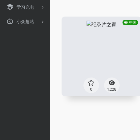
学习充电
小众趣站
中国
0
1,228