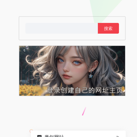
搜
索：
类似网站