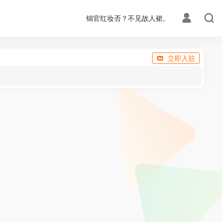
锦官红妆否？不见故人裙。
立即入驻