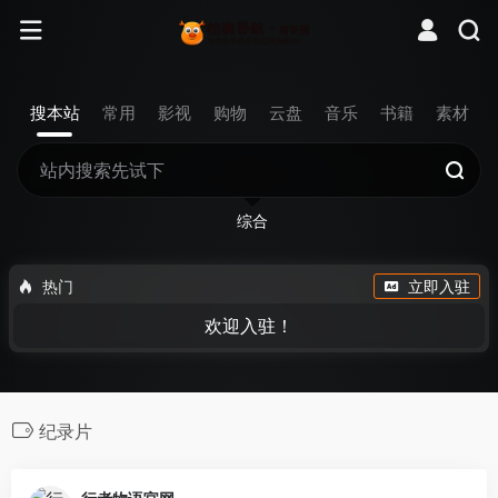
搜本站
常用
影视
购物
云盘
音乐
书籍
素材
综合
热门
立即入驻
欢迎入驻！
纪录片