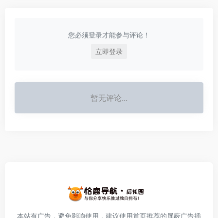
您必须登录才能参与评论！
立即登录
暂无评论...
本站有广告，避免影响使用，建议使用首页推荐的屏蔽广告插