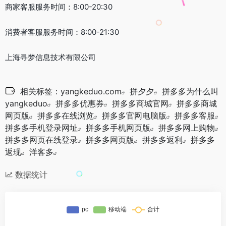
商家客服服务时间：8:00-20:30
消费者客服服务时间：8:00-21:30
上海寻梦信息技术有限公司
相关标签：
yangkeduo.com
拼夕夕
拼多多为什么叫
yangkeduo
拼多多优惠券
拼多多商城官网
拼多多商城
网页版
拼多多在线浏览
拼多多官网电脑版
拼多多客服
拼多多手机登录网址
拼多多手机网页版
拼多多网上购物
拼多多网页在线登录
拼多多网页版
拼多多返利
拼多多
返现
洋客多
数据统计