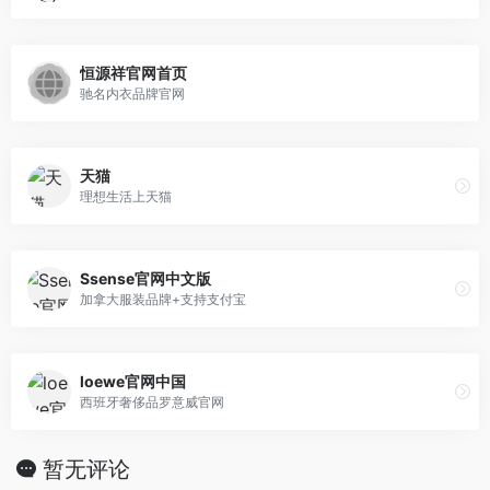
恒源祥官网首页
驰名内衣品牌官网
天猫
理想生活上天猫
Ssense官网中文版
加拿大服装品牌+支持支付宝
loewe官网中国
西班牙奢侈品罗意威官网
暂无评论