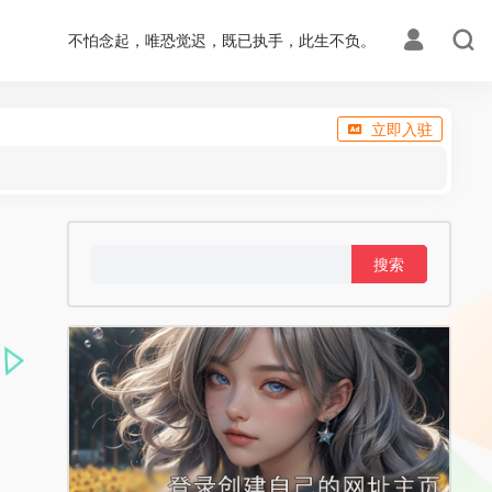
不怕念起，唯恐觉迟，既已执手，此生不负。
立即入驻
搜
索：