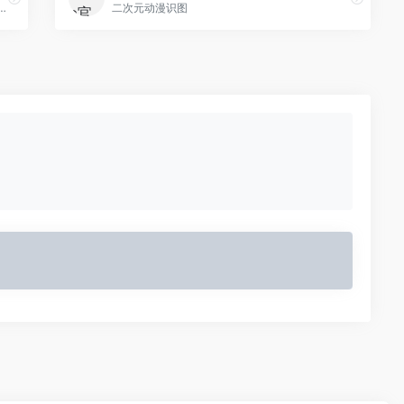
引擎，为中国用户提供网页、图片、视频、学术、词典、翻译、地图等全球信息搜索服务。
二次元动漫识图