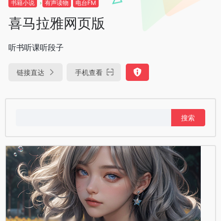
书籍小说
有声读物
电台FM
喜马拉雅网页版
听书听课听段子
链接直达
手机查看
搜
索：