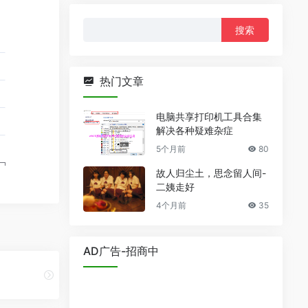
搜
索：
热门文章
电脑共享打印机工具合集
解决各种疑难杂症
5个月前
80
故人归尘土，思念留人间-
二姨走好
4个月前
35
AD广告-招商中