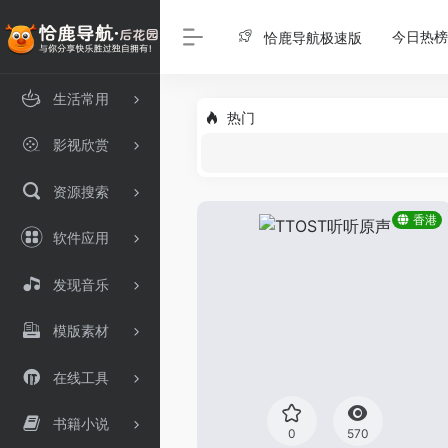
今日热榜
恰鹿导航极速版
生活常用
热门
影视欣赏
资源搜索
香港
软件应用
发现音乐
模版素材
在线工具
书籍小说
0
570