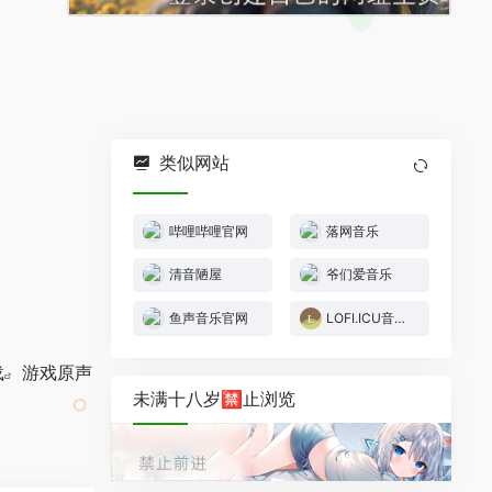
类似网站
哔哩哔哩官网
落网音乐
清音陋屋
爷们爱音乐
鱼声音乐官网
LOFI.ICU音乐博客
载
游戏原声
未满十八岁🈲止浏览