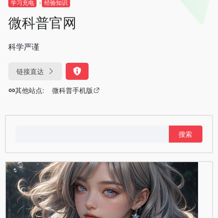
学习充电
经验知识
微科普官网
科学严谨
链接直达
其他站点:
微科普手机版
搜
索：