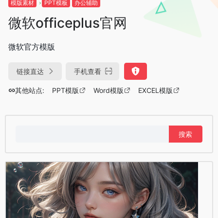
模版素材
PPT模板
办公辅助
微软officeplus官网
微软官方模版
链接直达
手机查看
其他站点:
PPT模版
Word模版
EXCEL模版
搜
索：