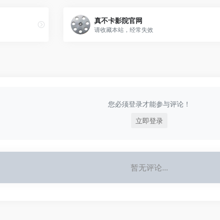
真不卡影院官网
请收藏本站，经常失效
您必须登录才能参与评论！
立即登录
暂无评论...