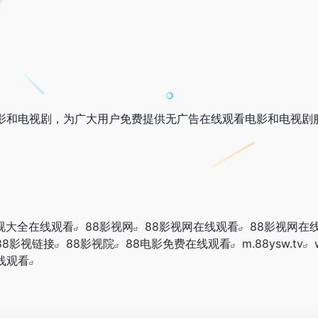
影和电视剧，为广大用户免费提供无广告在线观看电影和电视剧
影视大全在线观看
88影视网
88影视网在线观看
88影视网在
88影视链接
88影视院
88电影免费在线观看
m.88ysw.tv
线观看