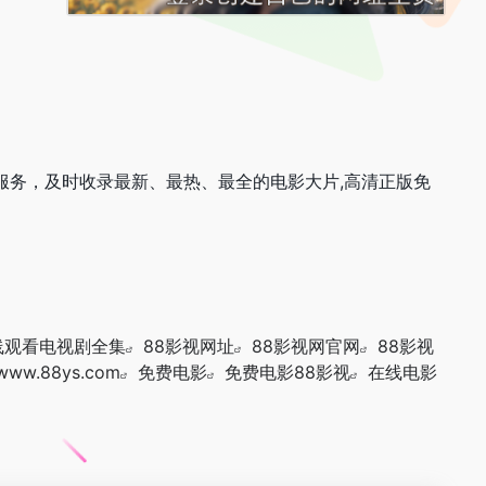
服务，及时收录最新、最热、最全的电影大片,高清正版免
线观看电视剧全集
88影视网址
88影视网官网
88影视
www.88ys.com
免费电影
免费电影88影视
在线电影