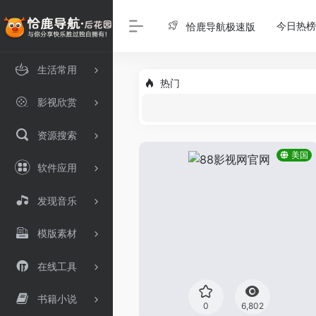
今日热榜
恰鹿导航极速版
生活常用
热门
影视欣赏
资源搜索
美国
软件应用
发现音乐
模版素材
在线工具
书籍小说
0
6,802