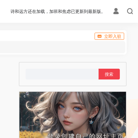
诗和远方还在加载，加班和焦虑已更新到最新版。
立即入驻
搜
索：