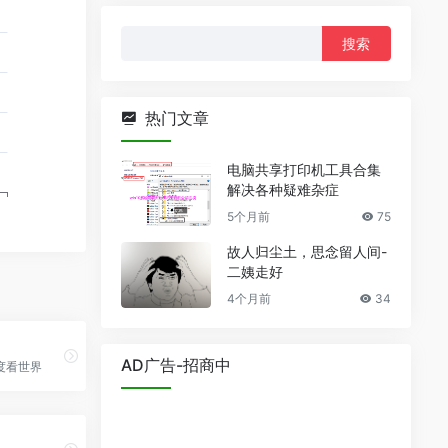
搜
索：
热门文章
电脑共享打印机工具合集
解决各种疑难杂症
5个月前
75
故人归尘土，思念留人间-
二姨走好
4个月前
34
AD广告-招商中
度看世界