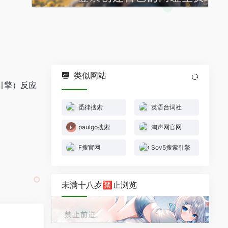
类似网站
搜索引擎）反应
觅律搜索
英语台词社
paulgo搜索
淘声网官网
F搜官网
Sov5搜索引擎
未满十八岁🈲止浏览