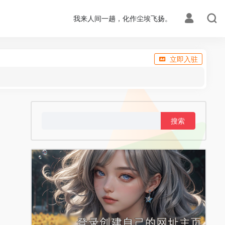
我来人间一趟，化作尘埃飞扬。
立即入驻
搜
索：