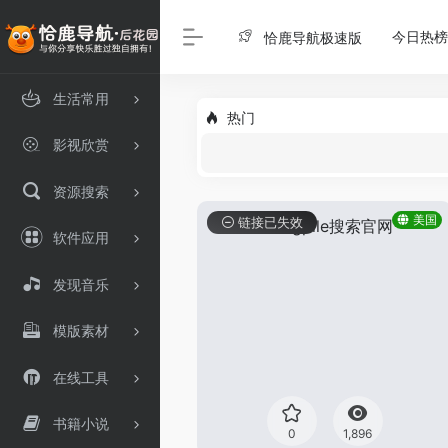
今日热榜
恰鹿导航极速版
生活常用
热门
影视欣赏
资源搜索
美国
链接已失效
软件应用
发现音乐
模版素材
在线工具
书籍小说
0
1,896