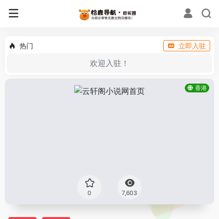
热门
立即入驻
欢迎入驻！
香港
0
7,603