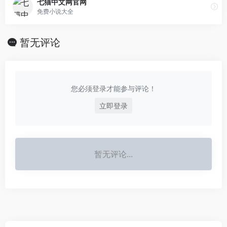
七猫中文网官网
免费小说大全
暂无评论
您必须登录才能参与评论！
立即登录
暂无评论...