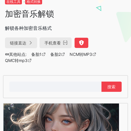
在线工具
格式转换
加密音乐解锁
解锁各种加密音乐格式
链接直达
手机查看
其他站点:
备胎1
备胎2
NCM转MP3
QMC转mp3
搜
索：