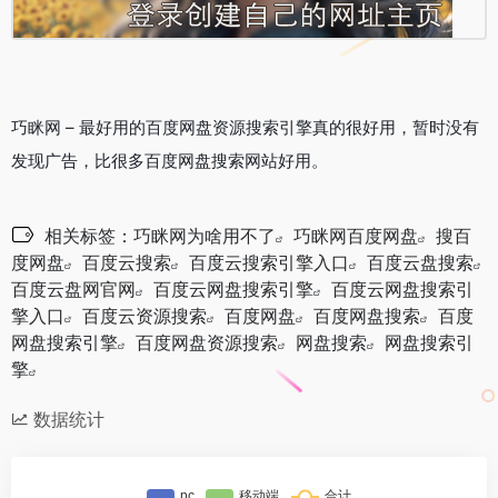
巧眯网 – 最好用的百度网盘资源搜索引擎真的很好用，暂时没有
发现广告，比很多百度网盘搜索网站好用。
相关标签：
巧眯网为啥用不了
巧眯网百度网盘
搜百
度网盘
百度云搜索
百度云搜索引擎入口
百度云盘搜索
百度云盘网官网
百度云网盘搜索引擎
百度云网盘搜索引
擎入口
百度云资源搜索
百度网盘
百度网盘搜索
百度
网盘搜索引擎
百度网盘资源搜索
网盘搜索
网盘搜索引
擎
数据统计