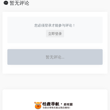
暂无评论
您必须登录才能参与评论！
立即登录
暂无评论...