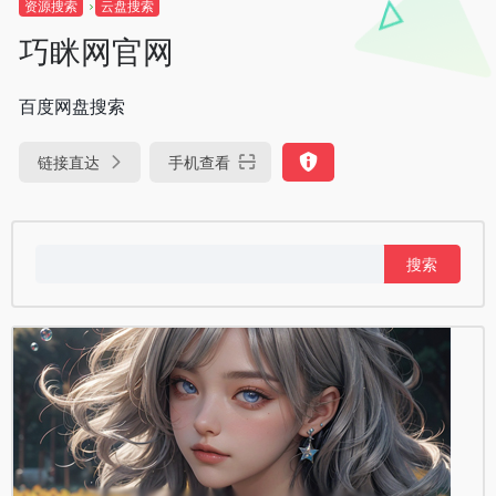
资源搜索
云盘搜索
巧眯网官网
百度网盘搜索
链接直达
手机查看
搜
索：