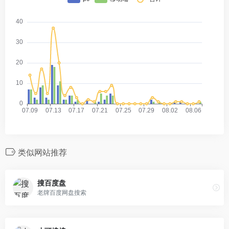
类似网站推荐
搜百度盘
老牌百度网盘搜索