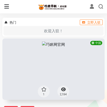
热门
立即入驻
欢迎入驻！
中国
1
2,194