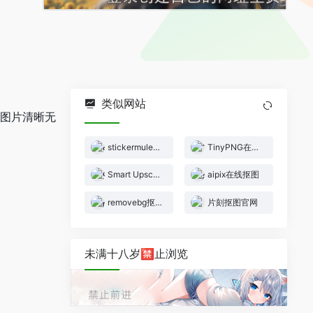
类似网站
糊图片清晰无
stickermule抠图
TinyPNG在线图片压缩
Smart Upscaler官网
aipix在线抠图
removebg抠图官网
片刻抠图官网
未满十八岁🈲止浏览