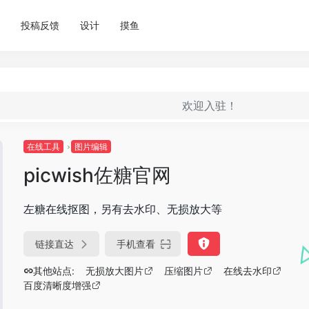
投稿反馈
设计
摸鱼
欢迎入驻！
在线工具
图片编辑
picwish佐糖官网
左糖在线抠图，另有去水印、无损放大等
链接直达
手机查看
其他站点:
无损放大图片
压缩图片
在线去水印
百度清晰度增强