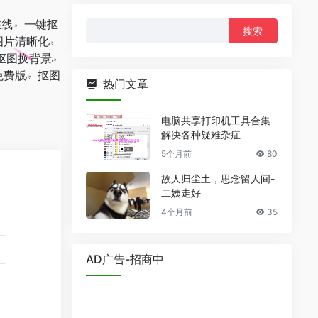
在线
一键抠
搜
图片清晰化
索：
抠图换背景
免费版
抠图
热门文章
电脑共享打印机工具合集
解决各种疑难杂症
5个月前
80
故人归尘土，思念留人间-
二姨走好
4个月前
35
AD广告-招商中