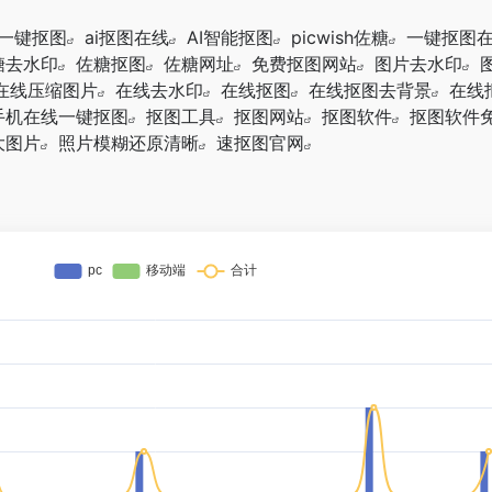
么一键抠图
ai抠图在线
AI智能抠图
picwish佐糖
一键抠图
糖去水印
佐糖抠图
佐糖网址
免费抠图网站
图片去水印
在线压缩图片
在线去水印
在线抠图
在线抠图去背景
在线
手机在线一键抠图
抠图工具
抠图网站
抠图软件
抠图软件
大图片
照片模糊还原清晰
速抠图官网