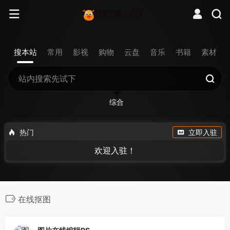
搜本站
常用
影视
购物
云盘
音乐
书籍
素材
综合
热门
立即入驻
欢迎入驻！
在线抠图